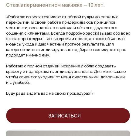
Стаж в перманентном макияже — 10 лет.
PERMANENT Butik
«Работаю во всех техниках: от лёгкой пудры до сложных
ПЕРМАНЕНТНЫЙ
перекрытий. В своей работе придерживаюсь принципов
ИСПРАВЛЕНИЕ
МАКИЯЖ ГУБ
честности, осознанного подхода и лёгкого, дружеского
ПЕРМАНЕНТНОГО
общения с клиентами. Всегда подробно рассказываю обо всех
МАКИЯЖА
Обучение мастеров
этапах процедуры — до, во время и после, а также объясняю
нюансы ухода и даю честный прогноз результата. Для
ПЕРМАНЕНТНЫЙ МАКИЯЖ ВЕК
каждого клиента индивидуально подбираю технику, которая
И МЕЖРЕСНИЧНОГО ПРОСТРАНСТВА
подойдёт именно ему.
Работаю с полной отдачей, искренне люблю создавать
красоту и подчёркивать индивидуальность. Для меня важно,
чтобы клиентки уходили от меня счастливыми, довольными
и с улыбкой.
Буду рада видеть вас на своих процедурах!»
ЗАПИСАТЬСЯ