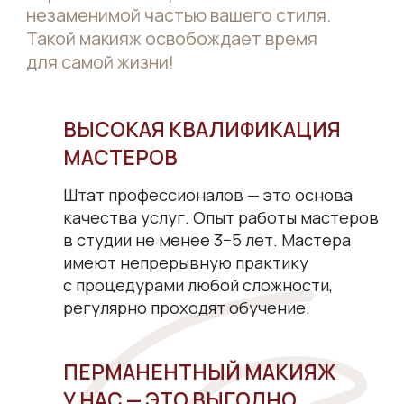
Оценка на основании большого
количества отзывов гостей
студии стабильно составляет
«5 баллов».
УДОБНО И КОМФОРТНО
Студия рассположена в самом центре
Петербурга. Нас ценят за безупречный
сервис и располагающую атмосферу.
10 лет
ПОДЧЁРКИВАЕМ
ВАШУ КРАСОТУ
28 000+
СЧАСТЛИВЫХ
КЛИЕНТОВ