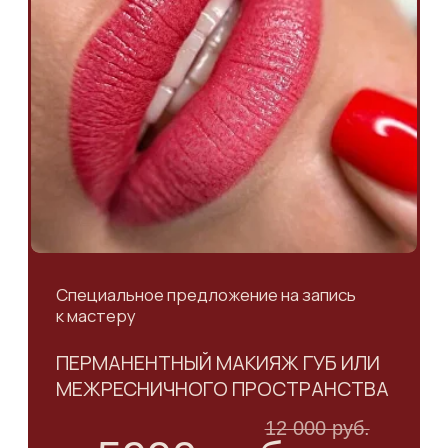
ПЕРМАНЕНТНЫЙ МАКИЯЖ ГУБ ИЛИ
МЕЖРЕСНИЧНОГО ПРОСТРАНСТВА
12 000 руб.
5990 руб.
ЗАПИСАТЬСЯ
ПОЧЕМУ
ВЫБИРАЮТ НАС
Мы делаем красоту естественной,
а уверенность постоянной. Мы создаем
безупречный и индивидуальный
перманент, который становится
незаменимой частью вашего стиля.
Такой макияж освобождает время
для самой жизни!