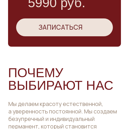
ВЫСОКАЯ КВАЛИФИКАЦИЯ
МАСТЕРОВ
Штат профессионалов — это основа
качества услуг. Опыт работы мастеров
в студии не менее 3−5 лет. Мастера
имеют непрерывную практику
с процедурами любой сложности,
регулярно проходят обучение.
ПЕРМАНЕНТНЫЙ МАКИЯЖ
У НАС — ЭТО ВЫГОДНО
Мы предлагаем адекватное
ценообразование и высокое
качество услуг. Преманентный
макияж не только освобождает ваше
время для интересных событий,
но и экономит деньги.
ВЫСОКИЙ РЕЙТИНГ
ПО ОТЗЫВАМ ГОСТЕЙ